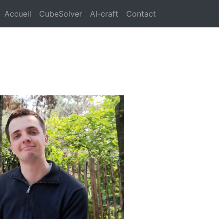
Accueil
CubeSolver
AI-craft
Contact